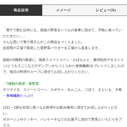
商品説明
イメージ
レビュー(0)
「青汁で飲む以外にも、国産の野菜をいつもの食事に混ぜて、手軽に食べてい
ただきたい…」
そんな思いで青汁屋さんがこの商品をつくりました。
佐賀県の工場で製造した黄野菜パウダーを工場から直送します。
国産の5種類の根菜に、国産スイートコーン・かぼちゃと、難消化性デキストリ
ン(とうもろこしなどのデンプンからつくられた食物繊維)をブレンドしましたの
で、毎日の料理やスープに混ぜてお召し上がりください。
・7種類の根菜・黄野菜
サツマイモ、スイートコーン、カボチャ、れんこん、ごぼう、さといも、大根
・食物繊維たっぷり
1日1～2袋を目安に様々なお料理やお飲み物等に混ぜてお召し上がりくださ
い。
ポタージュやクッキー、パンケーキなどのお菓子に混ぜて野菜といろどりをプ
ラス。