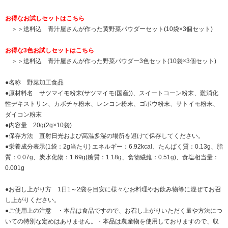
お得なお試しセットはこちら
＞＞送料込 青汁屋さんが作った黄野菜パウダーセット(10袋×3個セット)
お得な3色お試しセットはこちら
＞＞送料込 青汁屋さんが作った野菜パウダー3色セット(10袋×3個セット)
●名称 野菜加工食品
●原材料名 サツマイモ粉末(サツマイモ(国産))、スイートコーン粉末、難消化
性デキストリン、カボチャ粉末、レンコン粉末、ゴボウ粉末、サトイモ粉末、
ダイコン粉末
●内容量 20g(2g×10袋)
●保存方法 直射日光および高温多湿の場所を避けて保存してください。
●栄養成分表示(1袋：2g当たり) エネルギー：6.92kcal、たんぱく質：0.13g、脂
質：0.07g、炭水化物：1.69g(糖質：1.18g、食物繊維：0.51g)、食塩相当量：
0.001g
●お召し上がり方 1日1～2袋を目安に様々なお料理やお飲み物等に混ぜてお召
し上がりください。
●ご使用上の注意 ・本品は食品ですので、お召し上がりいただく量や方法につ
いての特別な定めはありません。・本品は農産物を使用しておりますので、収