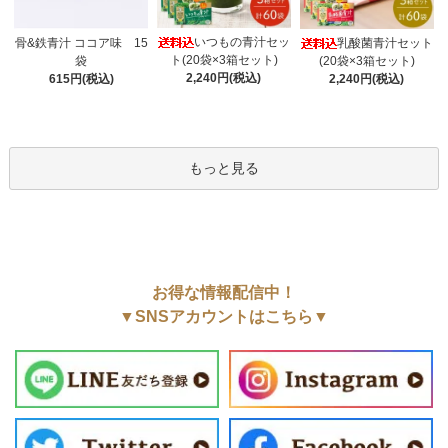
いつもの青汁セッ
骨&鉄青汁 ココア味 15
乳酸菌青汁セット
ト(20袋×3箱セット)
袋
(20袋×3箱セット)
2,240円(税込)
615円(税込)
2,240円(税込)
もっと見る
お得な情報配信中！
▼SNSアカウントはこちら▼